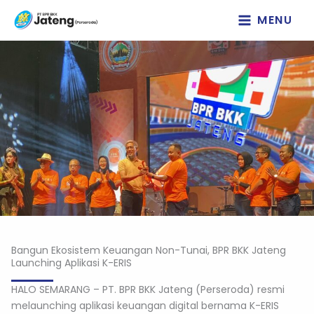
Lewati
MENU
ke
konten
Bangun Ekosistem Keuangan Non-Tunai, BPR BKK Jateng
Launching Aplikasi K-ERIS
HALO SEMARANG – PT. BPR BKK Jateng (Perseroda) resmi
melaunching aplikasi keuangan digital bernama K-ERIS