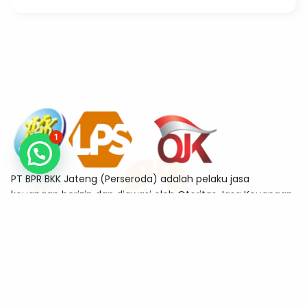
1
PT BPR BKK Jateng (Perseroda) adalah pelaku jasa
keuangan berizin dan diawasi oleh Otoritas Jasa Keuangan
sekaligus merupakan Bank Peserta Penjaminan Lembaga
Penjamin Simpanan (LPS)
Alamat
Jl. Tanjung No.11-A Sekayu, Semarang Tengah, Kota
Semarang 50132
Kontak
kanpus@bkkjateng.co.id