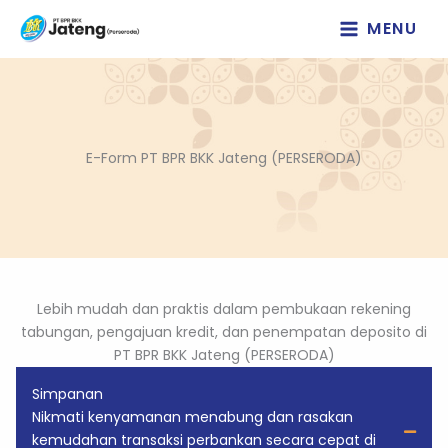
Lewati
MENU
ke
konten
E-Form PT BPR BKK Jateng (PERSERODA)
Lebih mudah dan praktis dalam pembukaan rekening
tabungan, pengajuan kredit, dan penempatan deposito di
PT BPR BKK Jateng (PERSERODA)
Simpanan
Nikmati kenyamanan menabung dan rasakan
kemudahan transaksi perbankan secara cepat di