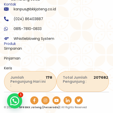
Kontak
kanpus@bkkjateng.co.id
(024) 86403887
0815-7810-0833
Whistleblowing System
Produk
Simpanan
Pinjaman
Keris
Jumlah
Total Jumlah
178
207682
Pengunjung Hari ini
Pengunjung :
:
1
I
Y
T
n
o
w
s
u
i
© 2026
PT. BPR BKK Jateng (Perseroda)
| All Rights Reserved
t
t
t