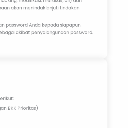
cking, modifikasi, merusak, dll) dan
aan akan menindaklanjuti tindakan
an password Anda kepada siapapun.
sebagai akibat penyalahgunaan password.
rikut:
n BKK Prioritas)