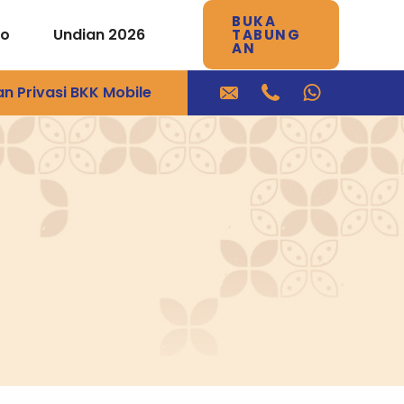
BUKA
mo
Undian 2026
TABUNG
AN
an Privasi BKK Mobile