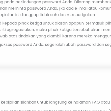
g pada perlindungan password Anda. Dilarang memberik
rnah meminta password Anda, jika ada e-mail atau komu
egiatan ini dianggap tidak sah dan mencurigakan.
epada pihak ketiga untuk alasan apapun, termasuk pihak
 agregasi akun, maka pihak ketiga tersebut akan memili
awab atas tindakan yang diambil karena mereka menggu
ngakses password Anda, segeralah ubah password dan se
 kebijakan silahkan untuk langsung ke halaman FAQ ata