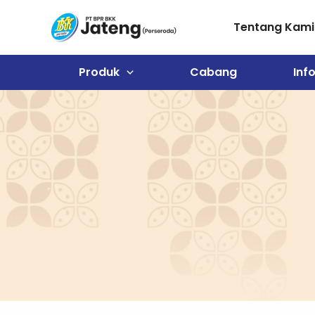
Lewati
ke
Tentang Kami
konten
Produk
Cabang
Inf