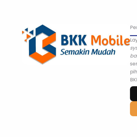
Pe
La
sy
ba
se
pi
BK