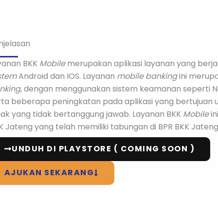
njelasan
yanan BKK
Mobile
merupakan aplikasi layanan yang berj
stem
Android dan IOS. Layanan
mobile banking
ini meru
nking
, dengan menggunakan sistem keamanan seperti
rta beberapa peningkatan pada aplikasi yang bertujuan 
hak yang tidak bertanggung jawab. Layanan BKK
Mobile
i
K Jateng yang telah memiliki tabungan di BPR BKK Jaten
UNDUH DI PLAYSTORE ( COMING SOON )
AJUKAN SEKARANG