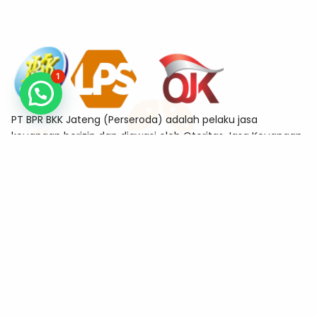
1
PT BPR BKK Jateng (Perseroda) adalah pelaku jasa
keuangan berizin dan diawasi oleh Otoritas Jasa Keuangan
sekaligus merupakan Bank Peserta Penjaminan Lembaga
Penjamin Simpanan (LPS)
Alamat
Jl. Tanjung No.11-A Sekayu, Semarang Tengah, Kota
Semarang 50132
Kontak
kanpus@bkkjateng.co.id
(024) 86403887
0815-7810-0833