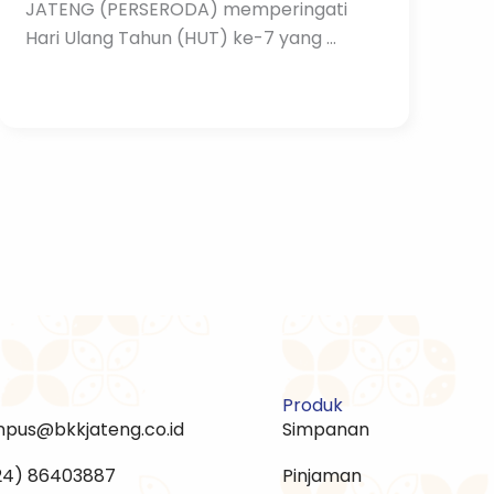
JATENG (PERSERODA) memperingati
Hari Ulang Tahun (HUT) ke-7 yang ...
Produk
npus@bkkjateng.co.id
Simpanan
24) 86403887
Pinjaman