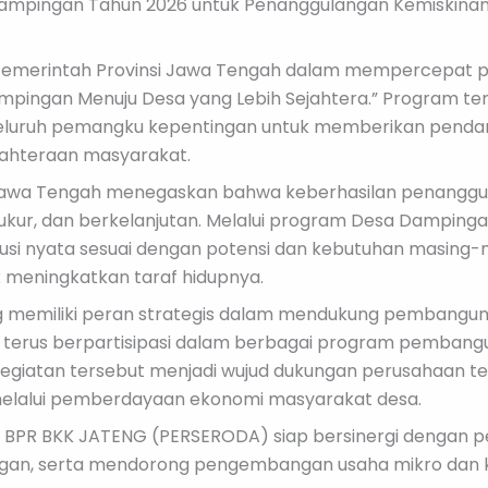
mpingan Tahun 2026 untuk Penanggulangan Kemiskinan 
 Pemerintah Provinsi Jawa Tengah dalam mempercepat 
mpingan Menuju Desa yang Lebih Sejahtera.” Program te
 seluruh pemangku kepentingan untuk memberikan penda
ahteraan masyarakat.
Jawa Tengah menegaskan bahwa keberhasilan penanggu
terukur, dan berkelanjutan. Melalui program Desa Dampin
usi nyata sesuai dengan potensi dan kebutuhan masing-
 meningkatkan taraf hidupnya.
g memiliki peran strategis dalam mendukung pembangu
erus berpartisipasi dalam berbagai program pembang
egiatan tersebut menjadi wujud dukungan perusahaan t
elalui pemberdayaan ekonomi masyarakat desa.
BPR BKK JATENG (PERSERODA) siap bersinergi dengan 
ngan, serta mendorong pengembangan usaha mikro dan kec