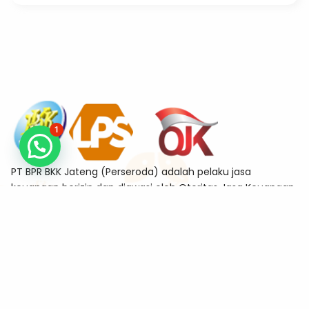
1
PT BPR BKK Jateng (Perseroda) adalah pelaku jasa
keuangan berizin dan diawasi oleh Otoritas Jasa Keuangan
sekaligus merupakan Bank Peserta Penjaminan Lembaga
Penjamin Simpanan (LPS)
Alamat
Jl. Tanjung No.11-A Sekayu, Semarang Tengah, Kota
Semarang 50132
Kontak
kanpus@bkkjateng.co.id