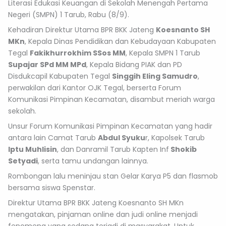
Literasi Edukasi Keuangan di Sekolah Menengah Pertama
Negeri (SMPN) 1 Tarub, Rabu (8/9).
Kehadiran Direktur Utama BPR BKK Jateng
Koesnanto SH
MKn
, Kepala Dinas Pendidikan dan Kebudayaan Kabupaten
Tegal
Fakikhurrokhim SSos MM
, Kepala SMPN 1 Tarub
Supajar SPd MM MPd
, Kepala Bidang PIAK dan PD
Disdukcapil Kabupaten Tegal
Singgih Eling Samudro
,
perwakilan dari Kantor OJK Tegal, berserta Forum
Komunikasi Pimpinan Kecamatan, disambut meriah warga
sekolah.
Unsur Forum Komunikasi Pimpinan Kecamatan yang hadir
antara lain Camat Tarub
Abdul Syuku
r, Kapolsek Tarub
Iptu Muhlisin
, dan Danramil Tarub Kapten Inf
Shokib
Setyadi
, serta tamu undangan lainnya.
Rombongan lalu meninjau stan Gelar Karya P5 dan flasmob
bersama siswa Spenstar.
Direktur Utama BPR BKK Jateng Koesnanto SH MKn
mengatakan, pinjaman online dan judi online menjadi