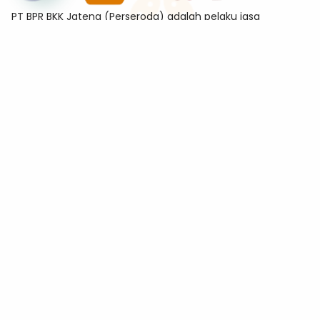
PT BPR BKK Jateng (Perseroda) adalah pelaku jasa
keuangan berizin dan diawasi oleh Otoritas Jasa Keuangan
sekaligus merupakan Bank Peserta Penjaminan Lembaga
Penjamin Simpanan (LPS)
Alamat
Jl. Tanjung No.11-A Sekayu, Semarang Tengah, Kota
Semarang 50132
Kontak
kanpus@bkkjateng.co.id
(024) 86403887
0815-7810-0833
Whistleblowing System
Produk
Simpanan
Pinjaman
Keris