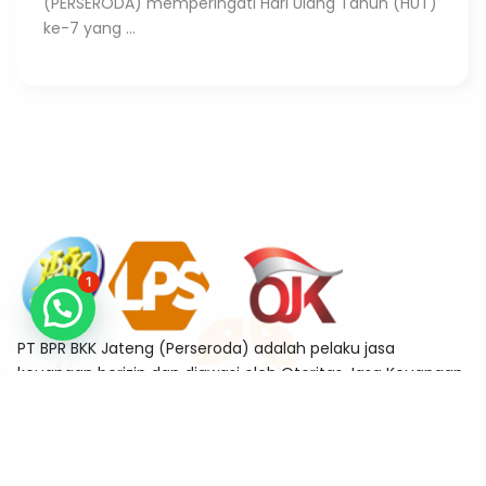
(PERSERODA) memperingati Hari Ulang Tahun (HUT)
ke-7 yang ...
1
PT BPR BKK Jateng (Perseroda) adalah pelaku jasa
keuangan berizin dan diawasi oleh Otoritas Jasa Keuangan
sekaligus merupakan Bank Peserta Penjaminan Lembaga
Penjamin Simpanan (LPS)
Alamat
Jl. Tanjung No.11-A Sekayu, Semarang Tengah, Kota