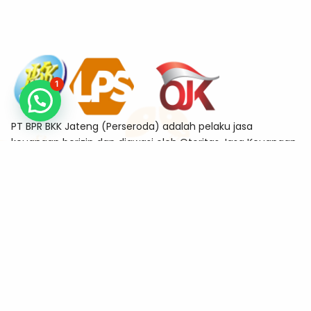
1
PT BPR BKK Jateng (Perseroda) adalah pelaku jasa
keuangan berizin dan diawasi oleh Otoritas Jasa Keuangan
sekaligus merupakan Bank Peserta Penjaminan Lembaga
Penjamin Simpanan (LPS)
Alamat
Jl. Tanjung No.11-A Sekayu, Semarang Tengah, Kota
Semarang 50132
Kontak
kanpus@bkkjateng.co.id
(024) 86403887
0815-7810-0833