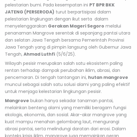
pelestarian bumi. Pada kesempatan ini
PT BPR BKK
JATENG (PERSERODA)
turut berpartisipasi dalam
pelestarian lingkungan dengan ikut serta dalam
menyelenggarakan
Gerakan Mageri Segoro
melalui
penanaman Mangrove serentak di sepanjang pantai utara
dan selatan Jawa Tengah bersama Pemerintah Provinsi
Jawa Tengah yang di pimpin langsung oleh Gubernur Jawa
Tengah,
Ahmad Luthfi
(5/6/25).
Wilayah pesisir merupakan salah satu ekosistem paling
rentan terhadap dampak perubahan iklim, abrasi, dan
pencemaran. Di tengah tantangan ini,
hutan mangrove
muncul sebagai salah satu solusi alami yang paling efektif
untuk menjaga kelestarian lingkungan pesisir.
Mangrove
bukan hanya sekadar tanaman pantai,
melainkan benteng alami yang memiliki beragam fungsi
ekologis, ekonomis, dan sosial. Akar-akar mangrove yang
kuat mampu menahan gelombang laut, mengurangi
abrasi pantai, serta melindungi daratan dari erosi. Dalam
konteks krisis iklim, mangrove juga memainkan peran