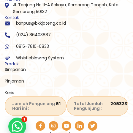
Jl. Tanjung No.11-A Sekayu, Semarang Tengah, Kota
Semarang 50132
Kontak
kanpus@bkkjateng.co.id
(024) 86403887
0815-7810-0833
Whistleblowing System
Produk
Simpanan
Pinjaman
Keris
Jumlah Pengunjung
Total Jumlah
81
208323
Hari ini :
Pengunjung :
1
I
Y
T
n
o
w
s
u
i