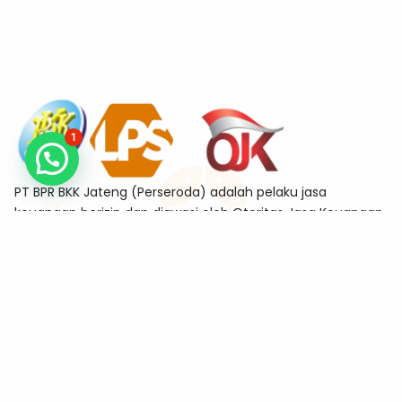
1
PT BPR BKK Jateng (Perseroda) adalah pelaku jasa
keuangan berizin dan diawasi oleh Otoritas Jasa Keuangan
sekaligus merupakan Bank Peserta Penjaminan Lembaga
Penjamin Simpanan (LPS)
Alamat
Jl. Tanjung No.11-A Sekayu, Semarang Tengah, Kota
Semarang 50132
Kontak
kanpus@bkkjateng.co.id
(024) 86403887