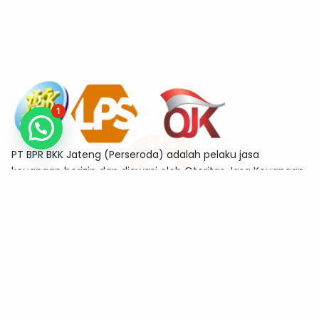
1
PT BPR BKK Jateng (Perseroda) adalah pelaku jasa
keuangan berizin dan diawasi oleh Otoritas Jasa Keuangan
sekaligus merupakan Bank Peserta Penjaminan Lembaga
Penjamin Simpanan (LPS)
Alamat
Jl. Tanjung No.11-A Sekayu, Semarang Tengah, Kota
Semarang 50132
Kontak
kanpus@bkkjateng.co.id
(024) 86403887