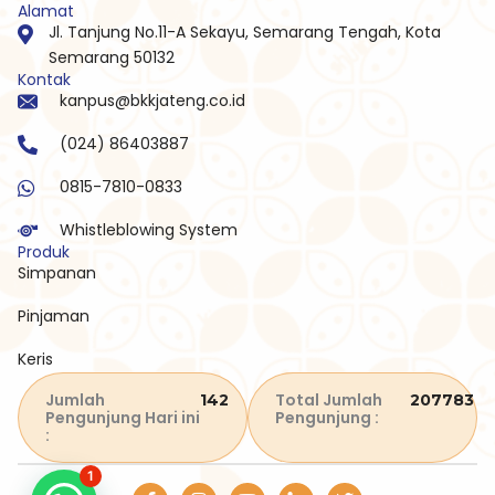
Alamat
Jl. Tanjung No.11-A Sekayu, Semarang Tengah, Kota
Semarang 50132
Kontak
kanpus@bkkjateng.co.id
(024) 86403887
0815-7810-0833
Whistleblowing System
Produk
Simpanan
Pinjaman
Keris
Jumlah
Total Jumlah
142
207783
Pengunjung Hari ini
Pengunjung :
:
1
I
Y
T