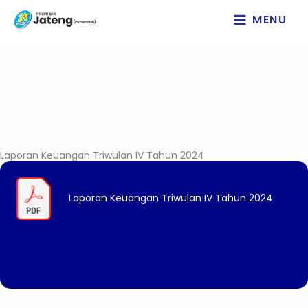
Lewati
MENU
ke
konten
Laporan Keuangan Triwulan IV Tahun 2024
Laporan Keuangan Triwulan IV Tahun 2024