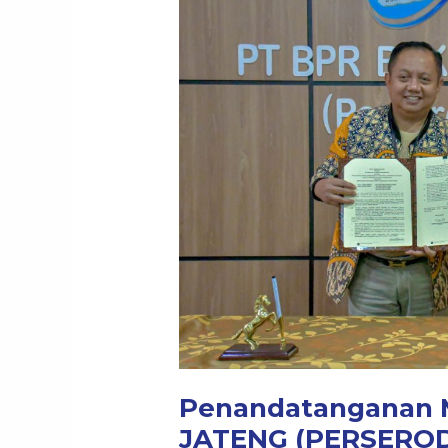
Antara
PT
BPR
BKK
JATENG
(PERSERODA)
dengan
PT
RAJAWALI
NUSANTARA
Penandatanganan 
JATENG (PERSEROD