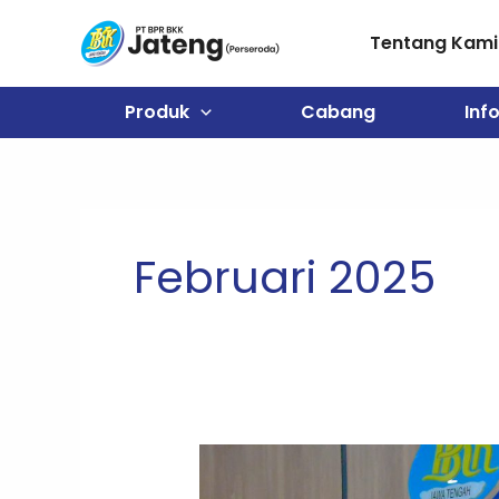
Lewati
ke
Tentang Kami
konten
Produk
Cabang
Inf
Februari 2025
Penandatanganan
MOU