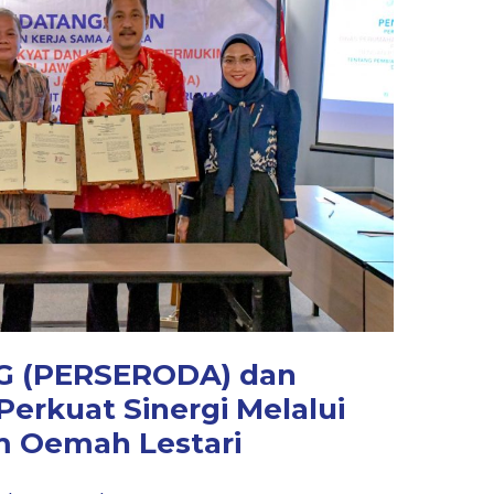
G (PERSERODA) dan
Perkuat Sinergi Melalui
m Oemah Lestari