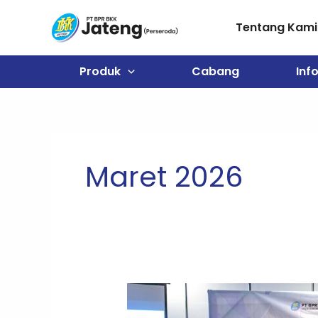
Lewati
ke
Tentang Kami
konten
Produk
Cabang
Inf
Maret 2026
PT
BPR