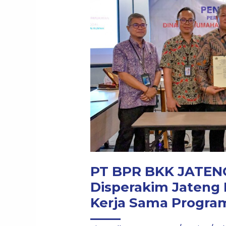
BKK
JATENG
(PERSERODA)
dan
Disperakim
Jateng
Perkuat
Sinergi
Melalui
Kerja
Sama
Program
Oemah
PT BPR BKK JATEN
Lestari
Disperakim Jateng 
Kerja Sama Progra