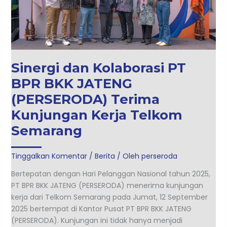
BPR
BKK
JATENG
(PERSERODA)
Terima
Kunjungan
Sinergi dan Kolaborasi PT
Kerja
BPR BKK JATENG
Telkom
Semarang
(PERSERODA) Terima
Kunjungan Kerja Telkom
Semarang
Tinggalkan Komentar
/
Berita
/ Oleh
perseroda
Bertepatan dengan Hari Pelanggan Nasional tahun 2025,
PT BPR BKK JATENG (PERSERODA) menerima kunjungan
kerja dari Telkom Semarang pada Jumat, 12 September
2025 bertempat di Kantor Pusat PT BPR BKK JATENG
(PERSERODA). Kunjungan ini tidak hanya menjadi