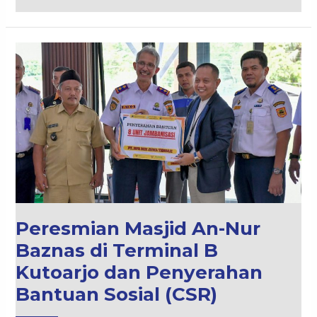
Peresmian
Masjid
An-
Nur
Baznas
di
Terminal
B
Kutoarjo
dan
Penyerahan
Peresmian Masjid An-Nur
Bantuan
Sosial
Baznas di Terminal B
(CSR)
Kutoarjo dan Penyerahan
Bantuan Sosial (CSR)