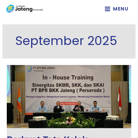
Lewati
MENU
ke
konten
September 2025
Perkuat
Tata
Kelola
Perusahaan
PT
BPR
BKK
JATENG
(PERSERODA)
Gelar