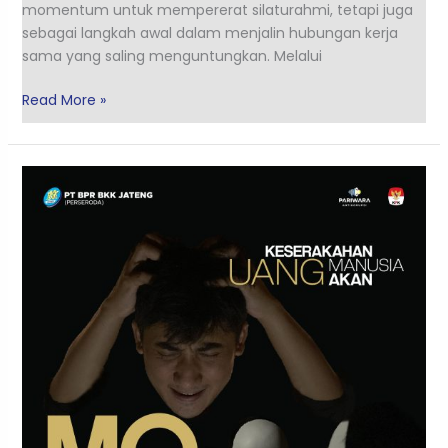
momentum untuk mempererat silaturahmi, tetapi juga
sebagai langkah awal dalam menjalin hubungan kerja
sama yang saling menguntungkan. Melalui
Read More »
PT
BPR
BKK
Jateng
(Perseroda)
Ikut
Serta
dalam
Program
Pariwara
Anti
Korupsi