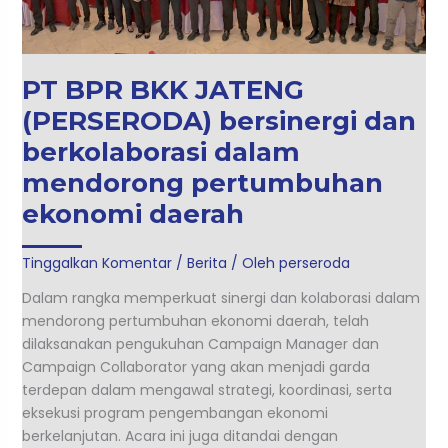
bersinergi
dan
berkolaborasi
dalam
PT BPR BKK JATENG
mendorong
(PERSERODA) bersinergi dan
pertumbuhan
ekonomi
berkolaborasi dalam
daerah
mendorong pertumbuhan
ekonomi daerah
Tinggalkan Komentar
/
Berita
/ Oleh
perseroda
Dalam rangka memperkuat sinergi dan kolaborasi dalam
mendorong pertumbuhan ekonomi daerah, telah
dilaksanakan pengukuhan Campaign Manager dan
Campaign Collaborator yang akan menjadi garda
terdepan dalam mengawal strategi, koordinasi, serta
eksekusi program pengembangan ekonomi
berkelanjutan. Acara ini juga ditandai dengan