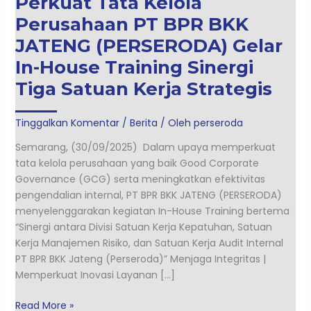
Perkuat Tata Kelola
In-
House
Perusahaan PT BPR BKK
Training
JATENG (PERSERODA) Gelar
Sinergi
In-House Training Sinergi
Tiga
Satuan
Tiga Satuan Kerja Strategis
Kerja
Strategis
Tinggalkan Komentar
/
Berita
/ Oleh
perseroda
Semarang, (30/09/2025) Dalam upaya memperkuat
tata kelola perusahaan yang baik Good Corporate
Governance (GCG) serta meningkatkan efektivitas
pengendalian internal, PT BPR BKK JATENG (PERSERODA)
menyelenggarakan kegiatan In-House Training bertema
“Sinergi antara Divisi Satuan Kerja Kepatuhan, Satuan
Kerja Manajemen Risiko, dan Satuan Kerja Audit Internal
PT BPR BKK Jateng (Perseroda)” Menjaga Integritas |
Memperkuat Inovasi Layanan […]
Read More »