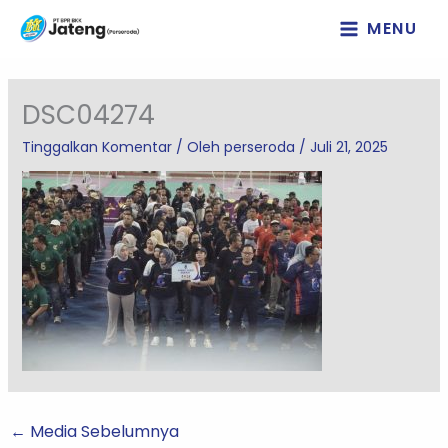
Lewati
MENU
ke
konten
DSC04274
Tinggalkan Komentar
/ Oleh
perseroda
/
Juli 21, 2025
←
Media Sebelumnya