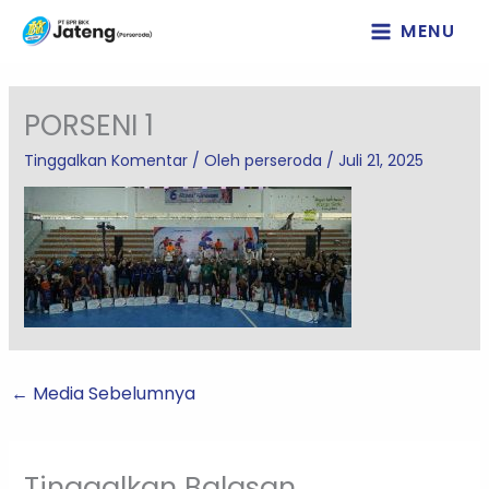
Lewati
MENU
ke
konten
PORSENI 1
Tinggalkan Komentar
/ Oleh
perseroda
/
Juli 21, 2025
←
Media Sebelumnya
Tinggalkan Balasan